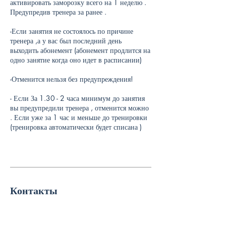
активировать заморозку всего на 1 неделю .
Предупредив тренера за ранее .
-Если занятия не состоялось по причине
тренера ,а у вас был последний день
выходить абонемент (абонемент продлится на
одно занятие когда оно идет в расписании)
-Отменится нельзя без предупреждения!
- Если За 1.30 - 2 часа минимум до занятия
вы предупредили тренера , отменится можно
. Если уже за 1 час и меньше до тренировки
(тренировка автоматически будет списана )
Контакты
H. Manto g. 22, Klaipėda, Klaipėdos m. sav.,
Lithuania