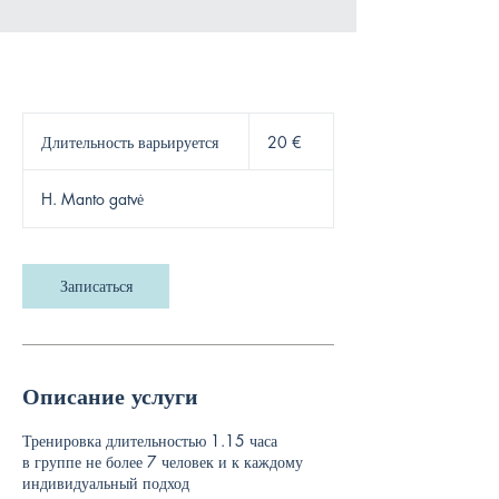
20
eurų
Длительность варьируется
Д
20 €
л
и
H. Manto gatvė
т
е
л
ь
Записаться
н
о
с
т
ь
Описание услуги
в
а
р
Тренировка длительностью 1.15 часа
ь
в группе не более 7 человек и к каждому
и
индивидуальный подход