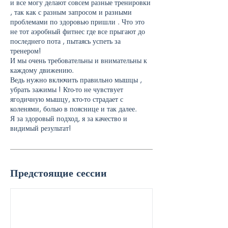
р
и все могу делают совсем разные тренировки
у
, так как с разным запросом и разными
е
проблемами по здоровью пришли . Что это
т
не тот аэробный фитнес где все прыгают до
с
последнего пота , пытаясь успеть за
я
тренером!
И мы очень требовательны и внимательны к
каждому движению.
Ведь нужно включить правильно мышцы ,
убрать зажимы ! Кто-то не чувствует
ягодичную мышцу, кто-то страдает с
коленями, болью в пояснице и так далее.
Я за здоровый подход, я за качество и
видимый результат!
Предстоящие сессии