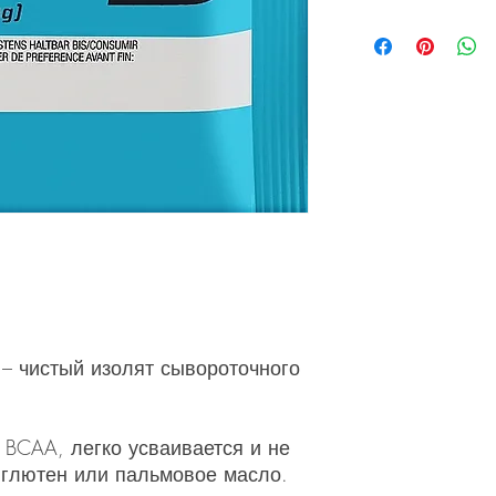
Состав : смесь говя
(гидролизованные бел
усилитель вкуса (гл
ароматизаторы, мал
(целлюлозная камедь
лецитины ( соя ), сл
мальтодекстрин, ра
антислеживающий аг
(лимонная кислота),
краситель ( Allura R
Allura Red AC может
влияние на активно
Изготовлено на пре
перерабатываются м
моллюски, диоксид 
 – чистый изолят сывороточного
присутствовать след
Применение: Смеша
= 3 столовые ложки
сразу после тренир
 BCAA, легко усваивается и не
во второй половине
, глютен или пальмовое масло.
Предупреждения! Н