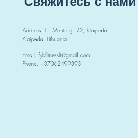
Свяжитесь с нами
Address.
H. Manto g. 22, Klaipeda
Klaipeda, Lithuania
Email.
fybfitnesslt@gmail.com
Phone. +37062499393