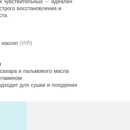
х чувствительных — идеален
суточную норму! Зд
строго восстановления и
питание имеет важн
ста.
не должна использо
приема пищи. Если
беременность или к
проконсультируйтес
использованием это
изолят (WPI)
закрытым, в сухом,
вдали от прямых со
и
Перед началом при
 сахара и пальмового масла
проконсультировать
ютамином
врачом или диетол
рекомендуемую сут
дходит для сушки и похудения