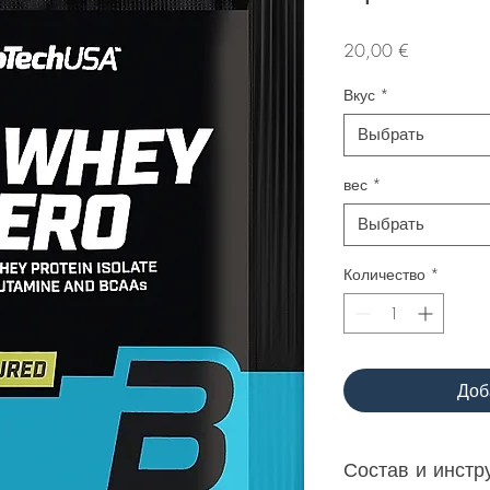
Цена
20,00 €
Вкус
*
Выбрать
вес
*
Выбрать
Количество
*
Доб
Состав и инстр