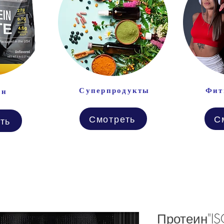
Суперпродукты
Фит
ин
Смотреть
С
ть
Протеин"I