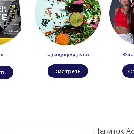
Суперпродукты
Фит
ин
Смотреть
С
ть
Напиток Ac