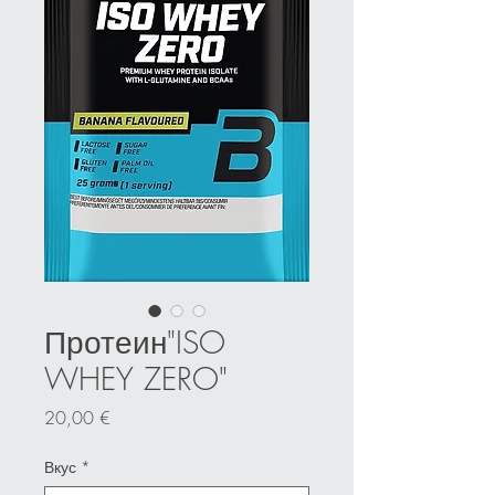
Протеин"ISO
WHEY ZERO"
Price
20,00 €
Вкус
*