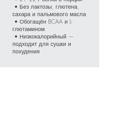
• Без лактозы, глютена,
сахара и пальмового масла
• Обогащён BCAA и L-
глютамином
• Низкокалорийный —
подходит для сушки и
похудения
Состав и инструкция
употребления
Состав : смесь говяжьего белка 84%
(гидролизованные белки, L-глутамин,
L-аргинин), усилитель вкуса (глицин
и его натриевая соль),
ароматизаторы, мальтодекстрин,
загустители (целлюлозная камедь,
Susisiekite su mumis
каррагинан), эмульгатор: лецитины (
соя ), сливки [кокосовое масло,