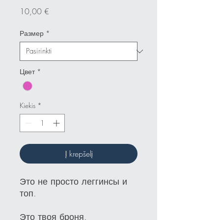
Price
10,00 €
Размер
*
Цвет
*
Kiekis
*
Į krepšelį
Это не просто леггинсы и
топ.
Это твоя броня.