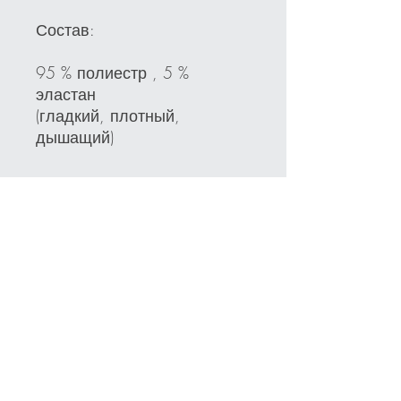
Состав:
95 % полиестр , 5 %
эластан
(гладкий, плотный,
дышащий)
⸻
Как ухаживать:
Ласково, но без сюсюканья:
• 30°C
• без сушилок
• без глажки
• без химии
• просто люби и носи