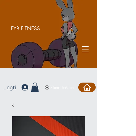
FYB FITNESS
ijungti
Žiūrėti taškus