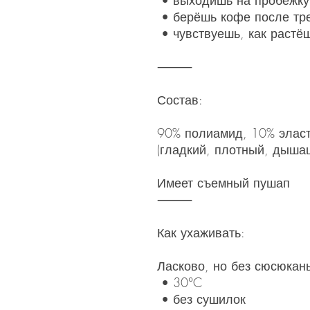
• выходишь на пробежку
• берёшь кофе после тр
• чувствуешь, как растёш
⸻
Состав:
90% полиамид, 10% элас
(гладкий, плотный, дыша
Имеет съемный пушап
⸻
Как ухаживать:
Ласково, но без сюсюкан
• 30°C
• без сушилок