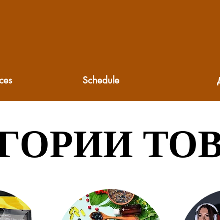
ces
Schedule
ГОРИИ ТО
ГОРИИ ТО