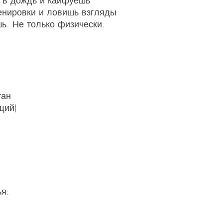
 в дождь и кайфуешь
енировки и ловишь взгляды
ь. Не только физически.
тан
щий)
ья: