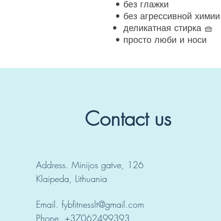
• без глажки
• без агрессивной химии
• деликатная стирка 🧺
• просто люби и носи
Contact us
Address. Minijos gatve, 126
Klaipeda, Lithuania
Email.
fybfitnesslt@gmail.com
Phone. +37062499393