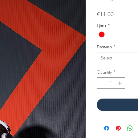
Price
€11.00
Цвет
*
Размер
*
Select
Quantity
*