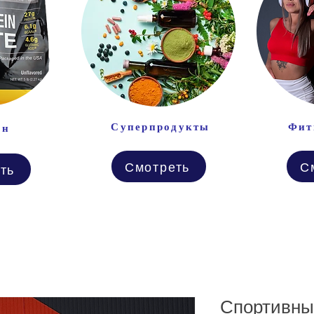
Суперпродукты
Фит
ин
Смотреть
С
ть
Спортивны