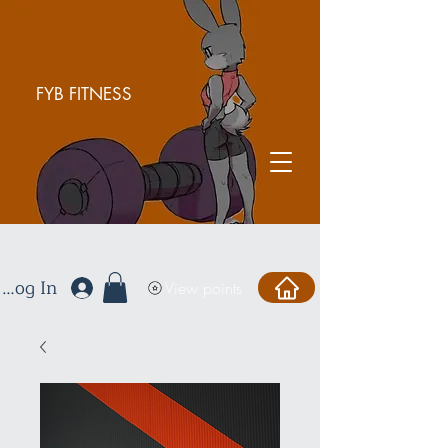
FYB FITNESS
Log In
View points