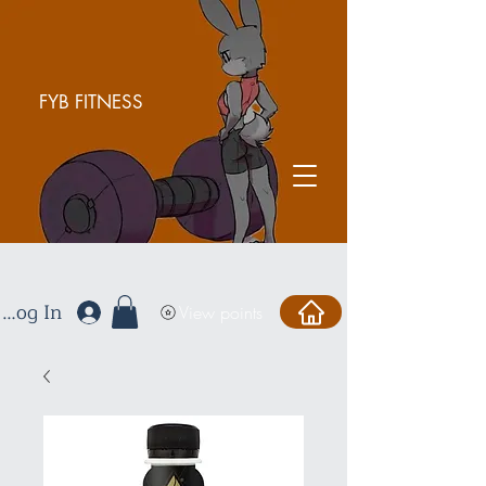
FYB FITNESS
Log In
View points