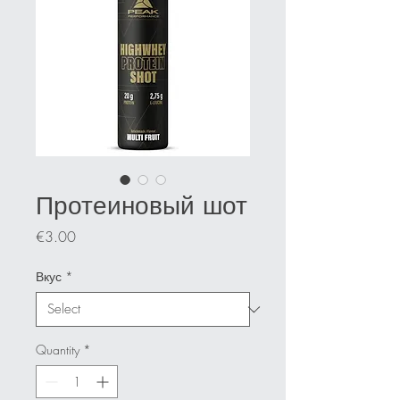
Протеиновый шот
Price
€3.00
Вкус
*
Quantity
*