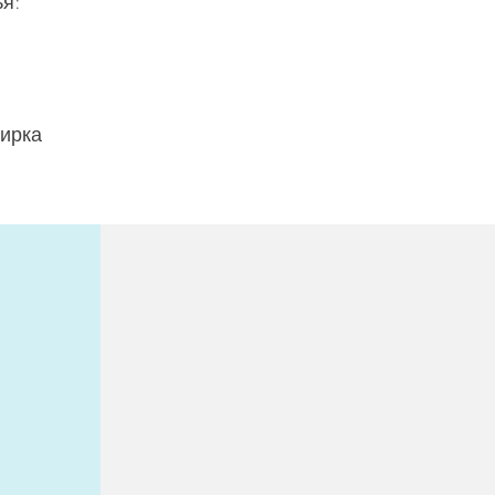
ья:
ирка