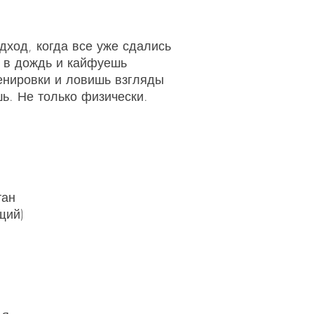
ход, когда все уже сдались
 в дождь и кайфуешь
енировки и ловишь взгляды
ь. Не только физически.
тан
щий)