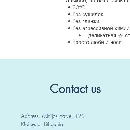
Ласково, но без сюсюкан
• 30°C
• без сушилок
• без глажки
• без агрессивной химии
• деликатная 🧺 ст
• просто люби и носи
Contact us
Address. Minijos gatve, 126
Klaipeda, Lithuania