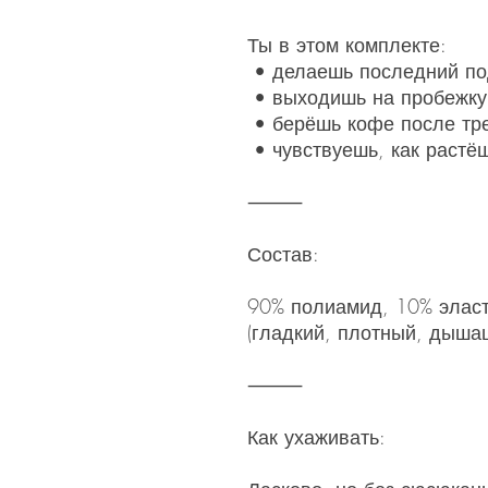
Ты в этом комплекте:
• делаешь последний под
• выходишь на пробежку
• берёшь кофе после тр
• чувствуешь, как растёш
⸻
Состав:
90% полиамид, 10% элас
(гладкий, плотный, дыша
⸻
Как ухаживать: