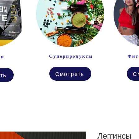
Суперпродукты
Фит
ин
Смотреть
С
ть
Леггинсы