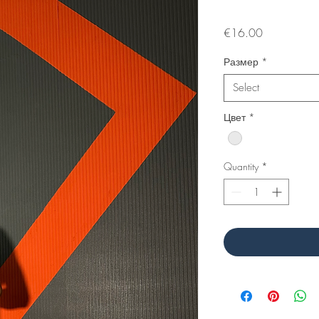
Price
€16.00
Размер
*
Select
Цвет
*
Quantity
*