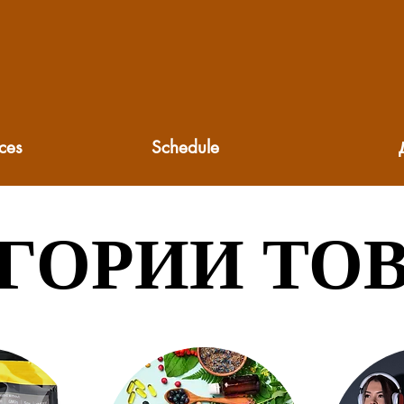
ces
Schedule
ГОРИИ ТО
ГОРИИ ТО