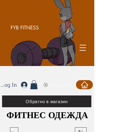
FYB FITNESS
Log In
View points
Обратно в магазин
ФИТНЕС ОДЕЖДА
ФИТНЕС ОДЕЖДА